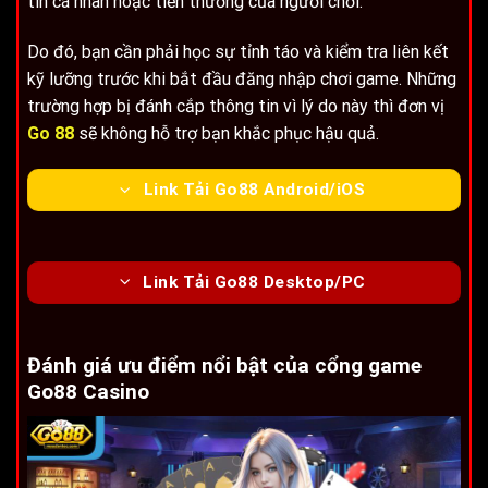
tin cá nhân hoặc tiền thưởng của người chơi.
Do đó, bạn cần phải học sự tỉnh táo và kiểm tra liên kết
kỹ lưỡng trước khi bắt đầu đăng nhập chơi game. Những
trường hợp bị đánh cắp thông tin vì lý do này thì đơn vị
Go 88
sẽ không hỗ trợ bạn khắc phục hậu quả.
Link Tải Go88 Android/iOS
Link Tải Go88 Desktop/PC
Đánh giá ưu điểm nổi bật của cổng game
Go88 Casino