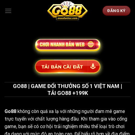
Skip
to
ĐĂNG KÝ
content
GO88 | GAME ĐỔI THƯỞNG SỐ 1 VIỆT NAM |
TẢI GO88 +199K
Go88
không còn quá xa lạ với những người đam mê game
trực tuyến với chất lượng hàng đầu. Khi tham gia vào cổng
game, bạn sẽ có cơ hội trải nghiệm nhiều thể loại trò chơi
đa dạng với mức độ an toàn cao. Để hiểu rõ hơn về địa điểm