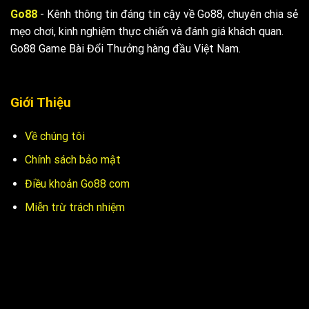
Go88
- Kênh thông tin đáng tin cậy về Go88, chuyên chia sẻ
nhiều bộ môn hấp dẫn khác như bóng rổ, bóng chuyền,
mẹo chơi, kinh nghiệm thực chiến và đánh giá khách quan.
cầu lông, bơi lội,… Bên trong mỗi bộ môn chứa đựng
Go88 Game Bài Đổi Thưởng hàng đầu Việt Nam.
nhiều tỷ lệ kèo đa dạng để bạn chọn lựa theo kinh
nghiệm của bản thân. Bảng odds được cập nhật sớm
trên hệ thống để bạn có thể thực hiện soi kèo và đưa ra
Giới Thiệu
lựa chọn đúng đắn.
Bắn cá đổi thưởng
Về chúng tôi
Chính sách bảo mật
Điều khoản Go88 com
Miễn trừ trách nhiệm
Bắn cá đổi thưởng