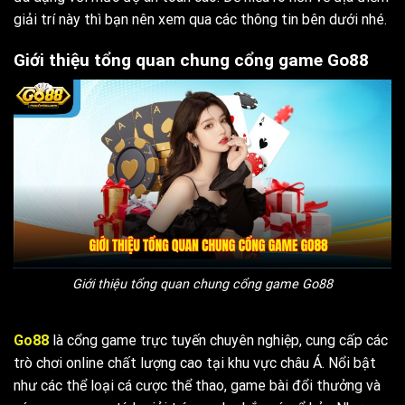
giải trí này thì bạn nên xem qua các thông tin bên dưới nhé.
Giới thiệu tổng quan chung cổng game Go88
Giới thiệu tổng quan chung cổng game Go88
Go88
là cổng game trực tuyến chuyên nghiệp, cung cấp các
trò chơi online chất lượng cao tại khu vực châu Á. Nổi bật
như các thể loại cá cược thể thao, game bài đổi thưởng và