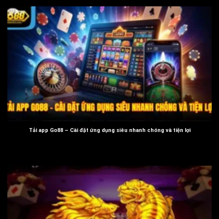
Các trò chơi trong hệ thống ngoài sự chất lượng còn
đảm bảo tính đa dạng để bạn có thể nhiều sự chọn lựa,
điển hình là những trò chơi hấp dẫn sau đây:
Casino trực tuyến
Tải app Go88 – Cài đặt ứng dụng siêu nhanh chóng và tiện lợi
Casino trực tuyến
Casino trực tuyến là một trong những sảnh game có số